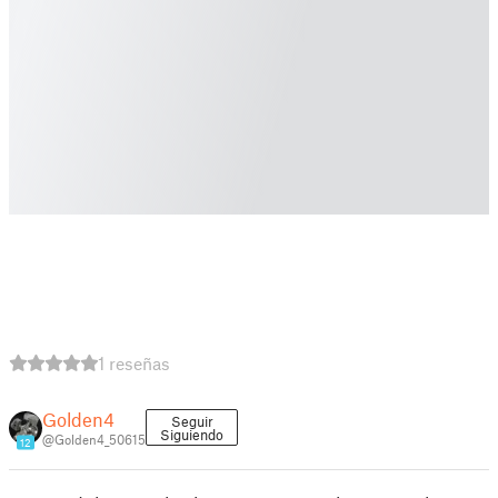
1 reseñas
Golden4
Seguir
Siguiendo
@Golden4_50615
12