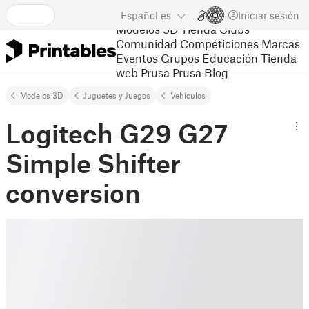
Español
es
Iniciar sesión
Modelos 3D
Tienda
Clubs
Comunidad
Competiciones
Marcas
Eventos
Grupos
Educación
Tienda
web Prusa
Prusa Blog
Modelos 3D
Juguetes y Juegos
Vehículos
Logitech G29 G27
Simple Shifter
conversion