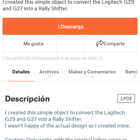
I created this simple object to convert the Logitech G29
and G27 into a Rally Shifter.
Descarga
Me gusta
Comparte
53
625
2
3921
actualizado 6 de marzo de 2020
Detalles
Archivos
Makes y Comentarios
Remix
12
4
0
Descripción
PDF
I created this simple object to convert the Logitech
G29 and G27 into a Rally Shifter.
I wasn't happy of the actual design so I created mine.
Caution: Only works with the original lether cover or