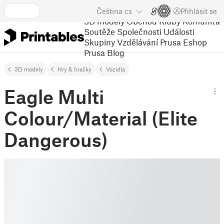
Čeština
cs
Přihlásit se
3D modely
Obchod
Kluby
Komunita
Soutěže
Společnosti
Události
Skupiny
Vzdělávání
Prusa Eshop
Prusa Blog
3D modely
Hry & hračky
Vozidla
Eagle Multi
Colour/Material (Elite
Dangerous)