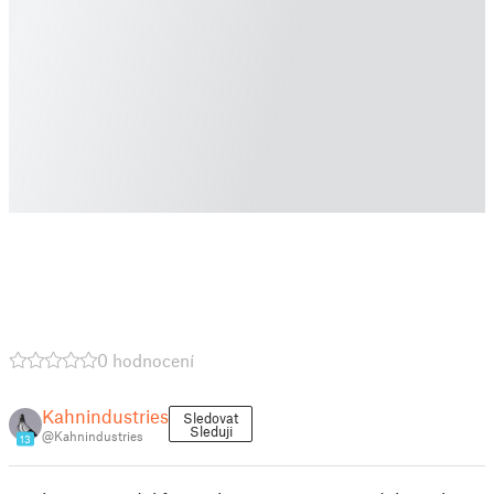
0 hodnocení
Kahnindustries
Sledovat
Sleduji
@Kahnindustries
13