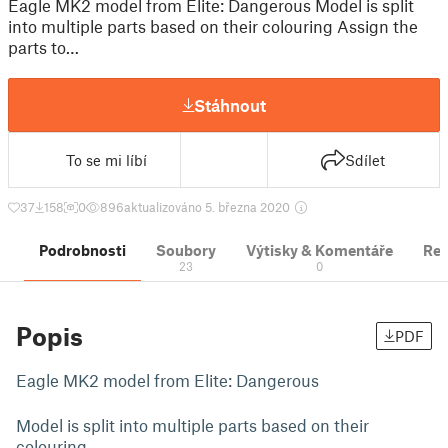
Eagle MK2 model from Elite: Dangerous Model is split
into multiple parts based on their colouring Assign the
parts to…
Stáhnout
To se mi líbí
Sdílet
37
158
0
896
aktualizováno 5. března 2020
Podrobnosti
Soubory
Výtisky & Komentáře
Re
23
0
Popis
PDF
Eagle MK2 model from Elite: Dangerous
Model is split into multiple parts based on their
colouring