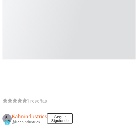
1 reseñas
Kahnindustries
Seguir
Siguiendo
@Kahnindustries
13