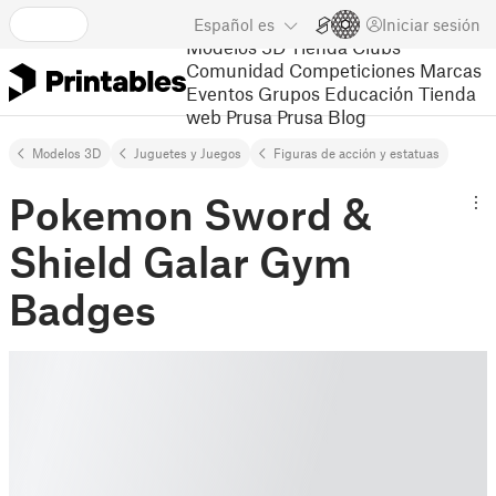
Español
es
Iniciar sesión
Modelos 3D
Tienda
Clubs
Comunidad
Competiciones
Marcas
Eventos
Grupos
Educación
Tienda
web Prusa
Prusa Blog
Modelos 3D
Juguetes y Juegos
Figuras de acción y estatuas
Pokemon Sword &
Shield Galar Gym
Badges