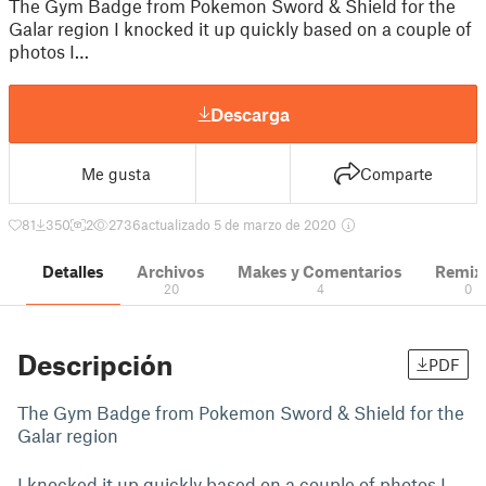
The Gym Badge from Pokemon Sword & Shield for the
Galar region I knocked it up quickly based on a couple of
photos I…
Descarga
Me gusta
Comparte
81
350
2
2736
actualizado 5 de marzo de 2020
Detalles
Archivos
Makes y Comentarios
Remix
20
4
0
Descripción
PDF
The Gym Badge from Pokemon Sword & Shield for the
Galar region
I knocked it up quickly based on a couple of photos I