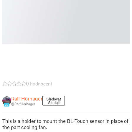
0 hodnocení
Ralf Hörhager
Sledovat
Sleduji
@RalfHorhager
23
This is a holder to mount the BL-Touch sensor in place of
the part cooling fan.