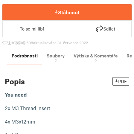
Stáhnout
To se mi líbí
Sdílet
7
30
0
508
aktualizováno 31. července 2022
Podrobnosti
Soubory
Výtisky & Komentáře
Re
2
0
Popis
PDF
You need
2x M3 Thread insert
4x M3x12mm