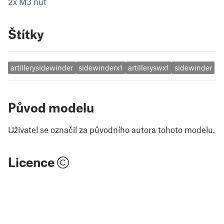
2x M3 nut
Štítky
artillerysidewinder
sidewinderx1
artilleryswx1
sidewinder
Původ modelu
Uživatel se označil za původního autora tohoto modelu.
Licence