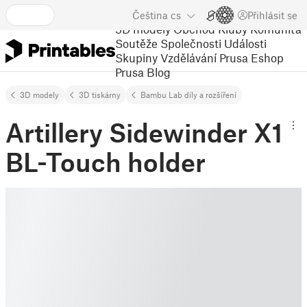
Čeština
cs
Přihlásit se
3D modely
Obchod
Kluby
Komunita
Soutěže
Společnosti
Události
Skupiny
Vzdělávání
Prusa Eshop
Prusa Blog
3D modely
3D tiskárny
Bambu Lab díly a rozšíření
Artillery Sidewinder X1
BL-Touch holder