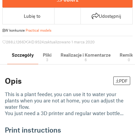
Lubię to
Udostępnij
W konkursie
Practical models
288
1266
4
9524
zaktualizowano 1 marca 2020
Szczegóły
Pliki
Realizacje i Komentarze
Remik
3
6
0
Opis
PDF
This is a plant feeder, you can use it to water your
plants when you are not at home, you can adjust the
water flow.
You just need a 3D printer and regular water bottle...
Print instructions