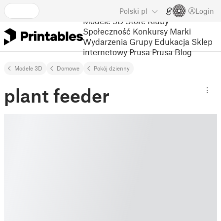
Polski
pl
Login
Modele 3D
Store
Kluby
Społeczność
Konkursy
Marki
Wydarzenia
Grupy
Edukacja
Sklep
internetowy Prusa
Prusa Blog
Modele 3D
Domowe
Pokój dzienny
plant feeder