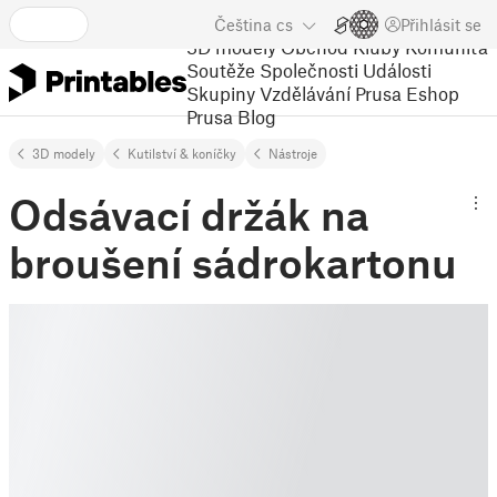
Čeština
cs
Přihlásit se
3D modely
Obchod
Kluby
Komunita
Soutěže
Společnosti
Události
Skupiny
Vzdělávání
Prusa Eshop
Prusa Blog
3D modely
Kutilství & koníčky
Nástroje
Odsávací držák na
broušení sádrokartonu