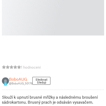
1 hodnocení
BoboAUG
Sledovat
B
Sleduji
@BoboAUG_50176
4
Slouží k upnutí brusné mřížky a následnému broušení
sádrokartonu. Brusný prach je odsáván vysavačem.