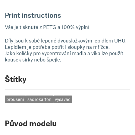
Print instructions
Vše je tisknuté z PETG a 100% výplní
Díly jsou k sobě lepené dvousložkovým lepidlem UHU.
Lepidlem je potřeba potřít i sloupky na mřížce.
Jako kolíčky pro vycentrování madla a víka lze použít
kousek sirky nebo špejle.
Štítky
brouseni
sadrokarton
vysavac
Původ modelu