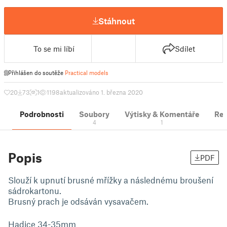
Stáhnout
To se mi líbí
Sdílet
Přihlášen do soutěže
Practical models
20
73
1
1198
aktualizováno 1. března 2020
Podrobnosti
Soubory
Výtisky & Komentáře
Re
4
1
Popis
PDF
Slouží k upnutí brusné mřížky a následnému broušení
sádrokartonu.
Brusný prach je odsáván vysavačem.
Hadice 34-35mm