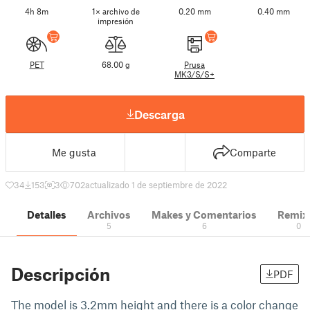
4h 8m
1× archivo de
0.20 mm
0.40 mm
impresión
PET
68.00 g
Prusa
MK3/S/S+
Descarga
Me gusta
Comparte
34
153
3
702
actualizado 1 de septiembre de 2022
Detalles
Archivos
Makes y Comentarios
Remix
5
6
0
Descripción
PDF
The model is 3.2mm height and there is a color change