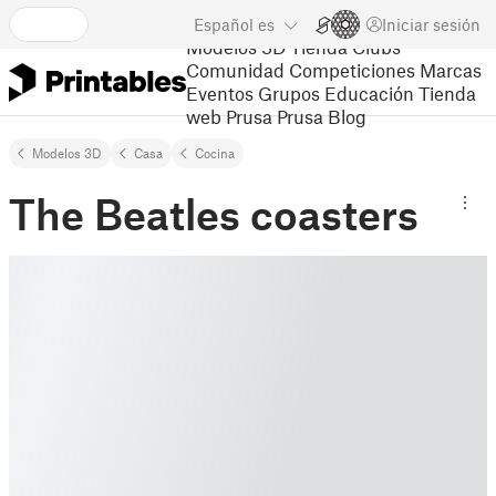
Español
es
Iniciar sesión
Modelos 3D
Tienda
Clubs
Comunidad
Competiciones
Marcas
Eventos
Grupos
Educación
Tienda
web Prusa
Prusa Blog
Modelos 3D
Casa
Cocina
The Beatles coasters