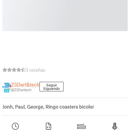
3 reseñas
Z3Dart&tech
Seguir
Siguiendo
@Z3Darttech
23
Jonh, Paul, George, Ringo coasters bicolor