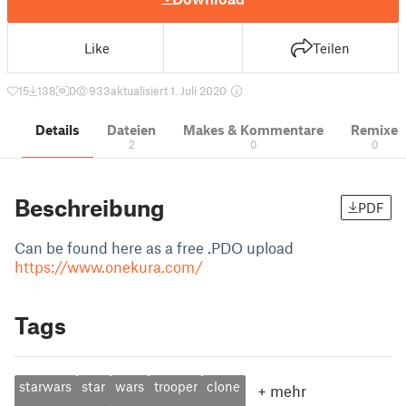
Like
Teilen
15
138
0
933
aktualisiert 1. Juli 2020
Details
Dateien
Makes & Kommentare
Remixe
2
0
0
Beschreibung
PDF
Can be found here as a free .PDO upload
https://www.onekura.com/
Tags
starwars
star
wars
trooper
clone
+
mehr