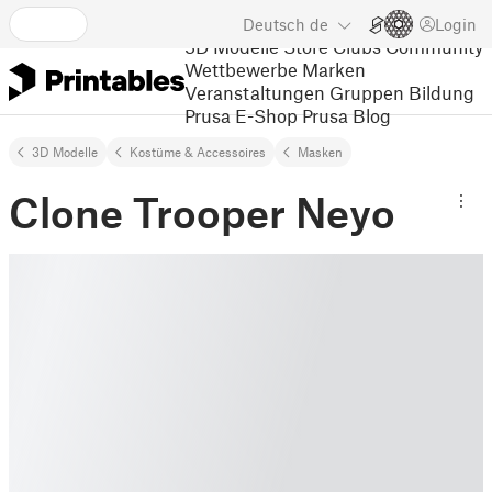
Deutsch
de
Login
3D Modelle
Store
Clubs
Community
Wettbewerbe
Marken
Veranstaltungen
Gruppen
Bildung
Prusa E-Shop
Prusa Blog
3D Modelle
Kostüme & Accessoires
Masken
Clone Trooper Neyo