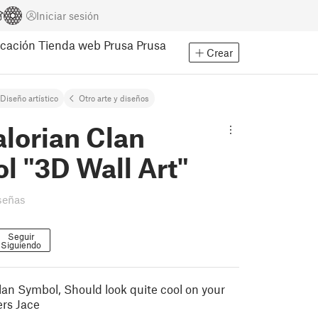
Iniciar sesión
cación
Tienda web Prusa
Prusa
Crear
Diseño artístico
Otro arte y diseños
lorian Clan
l "3D Wall Art"
señas
Seguir
Siguiendo
an Symbol, Should look quite cool on your
ers Jace