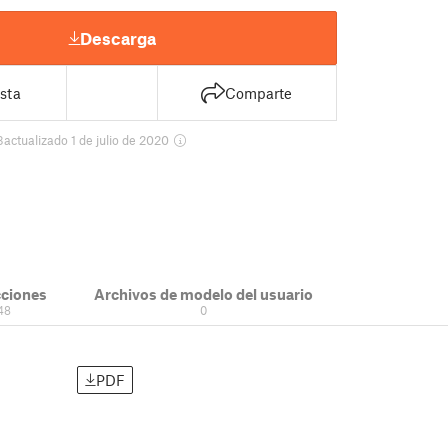
Descarga
sta
Comparte
3
actualizado 1 de julio de 2020
cciones
Archivos de modelo del usuario
48
0
PDF