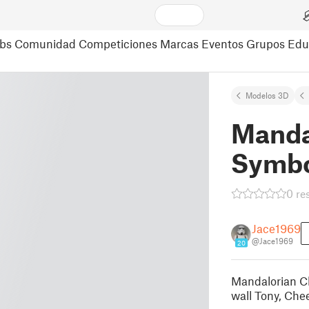
bs
Comunidad
Competiciones
Marcas
Eventos
Grupos
Edu
Modelos 3D
Manda
Symbo
0 re
Jace1969
@Jace1969
20
Mandalorian Cl
wall Tony, Che