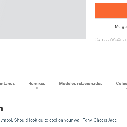
Me gu
40
221
0
121
ntarios
Remixes
Modelos relacionados
Cole
0
n
mbol, Should look quite cool on your wall Tony, Cheers Jace