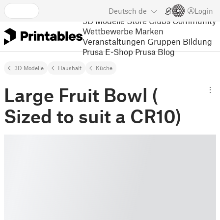
Deutsch
de
Login
3D Modelle
Store
Clubs
Community
Wettbewerbe
Marken
Veranstaltungen
Gruppen
Bildung
Prusa E-Shop
Prusa Blog
3D Modelle
Haushalt
Küche
Large Fruit Bowl (
Sized to suit a CR10)