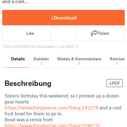
and a cool…
Download
Like
Teilen
46
470
3
1387
aktualisiert 1. Juli 2020
Details
Dateien
Makes & Kommentare
Remixe
3
8
0
Beschreibung
PDF
Sisters birthday this weekend, so I printed up a dozen
gear hearts
https://www.thingiverse.com/thing:243278
and a cool
fruit bowl for them to go in.
Bowl was a remix from
https://www.thingiverse.com/thing:1596737