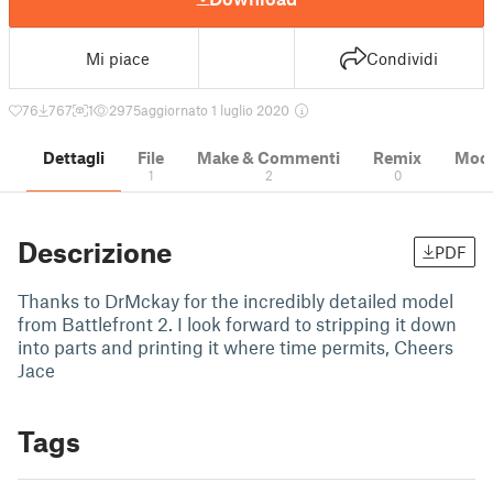
Mi piace
Condividi
76
767
1
2975
aggiornato 1 luglio 2020
Dettagli
File
Make & Commenti
Remix
Model
1
2
0
Descrizione
PDF
Thanks to DrMckay for the incredibly detailed model
from Battlefront 2. I look forward to stripping it down
into parts and printing it where time permits, Cheers
Jace
Tags