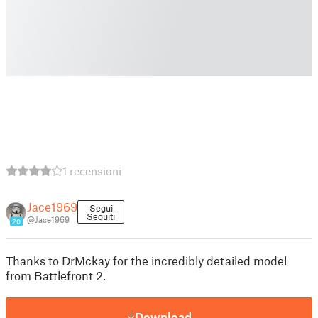
1 recensioni
Jace1969
Segui
Seguiti
@Jace1969
20
Thanks to DrMckay for the incredibly detailed model
from Battlefront 2.
Download