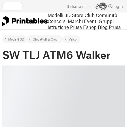
Italiano
it
Login
Modelli 3D
Store
Club
Comunità
Concorsi
Marchi
Eventi
Gruppi
Istruzione
Prusa Eshop
Blog Prusa
Modelli 3D
Giocattoli & Giochi
Veicoli
SW TLJ ATM6 Walker