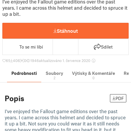
I've enjoyed the Fallout game editions over the past
years. I came across this helmet and decided to spruce it
up a bit.
Stáhnout
To se mi líbí
Sdílet
65
408
0
1946
aktualizováno 1. července 2020
Podrobnosti
Soubory
Výtisky & Komentáře
Re
2
0
Popis
PDF
I've enjoyed the Fallout game editions over the past
years. I came across this helmet and decided to spruce
it up a bit. Not sure you could wear it as it still needs
some heavy modification to fit you head in it, but it