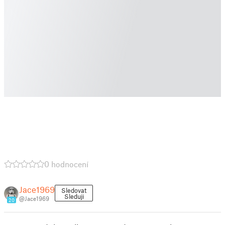
0 hodnocení
Jace1969
Sledovat
Sleduji
@Jace1969
20