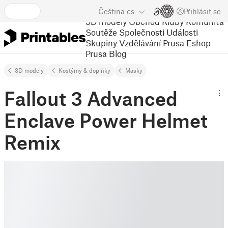
Čeština
cs
Přihlásit se
3D modely
Obchod
Kluby
Komunita
Soutěže
Společnosti
Události
Skupiny
Vzdělávání
Prusa Eshop
Prusa Blog
3D modely
Kostýmy & doplňky
Masky
Fallout 3 Advanced
Enclave Power Helmet
Remix