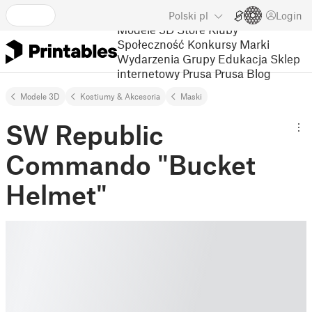
Polski
pl
Login
Modele 3D
Store
Kluby
Społeczność
Konkursy
Marki
Wydarzenia
Grupy
Edukacja
Sklep
internetowy Prusa
Prusa Blog
Modele 3D
Kostiumy & Akcesoria
Maski
SW Republic
Commando "Bucket
Helmet"