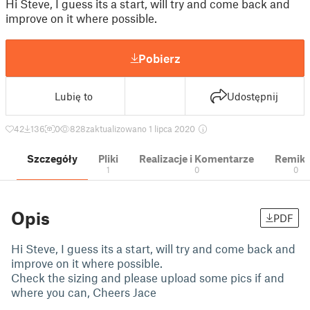
Hi Steve, I guess its a start, will try and come back and
improve on it where possible.
Pobierz
Lubię to
Udostępnij
42
136
0
828
zaktualizowano 1 lipca 2020
Szczegóły
Pliki
Realizacje i Komentarze
Remik
1
0
0
Opis
PDF
Hi Steve, I guess its a start, will try and come back and
improve on it where possible.
Check the sizing and please upload some pics if and
where you can, Cheers Jace