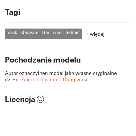
Tagi
mask
starwars
star
wars
helmet
+
więcej
Pochodzenie modelu
Autor oznaczył ten model jako własne oryginalne
dzieło.
Zaimportowano z Thingiverse
Licencja