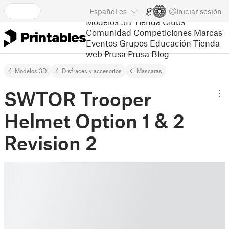
Español
es
Iniciar sesión
Modelos 3D
Tienda
Clubs
Comunidad
Competiciones
Marcas
Eventos
Grupos
Educación
Tienda
web Prusa
Prusa Blog
Modelos 3D
Disfraces y accesorios
Mascaras
SWTOR Trooper
Helmet Option 1 & 2
Revision 2