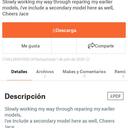
Slowly working my way through reparing my earlier
models, i've include a secondary model here as well,
Cheers Jace
Descarga
Me gusta
Comparte
48
266
0
1475
actualizado 1 de julio de 2020
Detalles
Archivos
Makes y Comentarios
Remix
2
0
0
Descripción
PDF
Slowly working my way through reparing my earlier
models,
i've include a secondary model here as well, Cheers
Jace