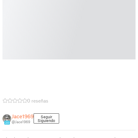
0 reseñas
Jace1969
Seguir
Siguiendo
@Jace1969
20