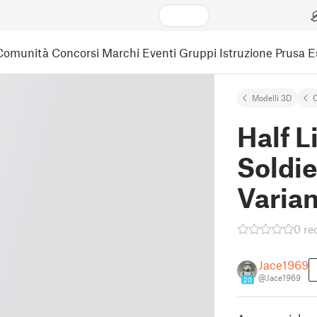
Comunità
Concorsi
Marchi
Eventi
Gruppi
Istruzione
Prusa 
Modelli 3D
C
Half 
Soldie
Varian
0 re
Jace1969
@Jace1969
20