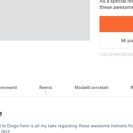
As a special re
these awesome 
Mi pi
34
278
0
22
ommenti
Remix
Modelli correlati
R
0
e
t to Diogo here is all my take regarding these awesome helmets fro
 Jace