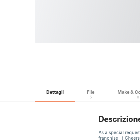
Dettagli
File
Make & C
5
0
Descrizion
As a special reques
franchise : ) Cheers