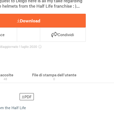
quest to Diogo here is all my take regarding
helmets from the Half Life franchise : )…
Download
ace
Condividi
56
aggiornato 1 luglio 2020
accolte
File di stampa dell'utente
48
0
PDF
m the Half Life