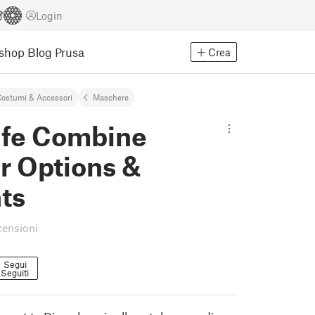
Login
Eshop
Blog Prusa
Crea
ostumi & Accessori
Maschere
Life Combine
r Options &
ts
censioni
Segui
Seguiti