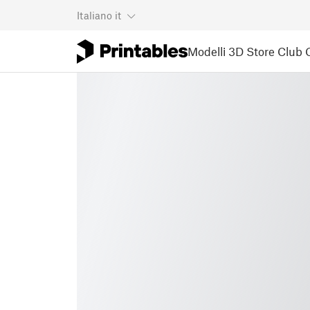
Italiano
it
Modelli 3D
Store
Club