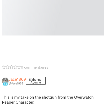
0 commentaires
Jace1969
S'abonner
Abonné
@Jace1969
20
This is my take on the shotgun from the Overwatch
Reaper Character.