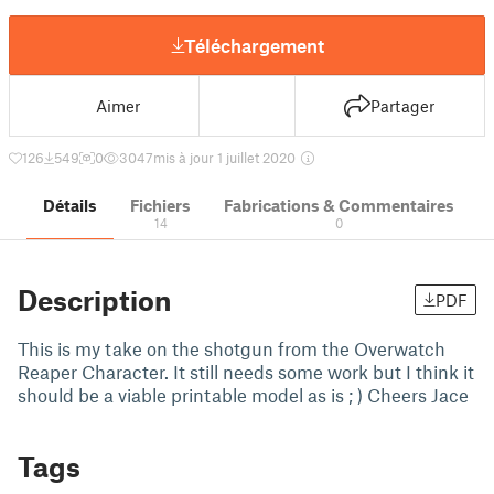
Téléchargement
Aimer
Partager
126
549
0
3047
mis à jour 1 juillet 2020
Détails
Fichiers
Fabrications & Commentaires
14
0
Description
PDF
This is my take on the shotgun from the Overwatch
Reaper Character. It still needs some work but I think it
should be a viable printable model as is ; ) Cheers Jace
Tags