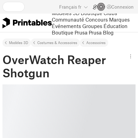
Français
fr
Connexion
Modèles 3D
Boutique
Clubs
Communauté
Concours
Marques
Événements
Groupes
Éducation
Boutique Prusa
Prusa Blog
Modèles 3D
Costumes & Accessoires
Accessoires
OverWatch Reaper
Shotgun