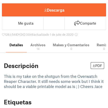
Descarga
Me gusta
Comparte
126
548
0
3046
actualizado 1 de julio de 2020
Detalles
Archivos
Makes y Comentarios
Remix
14
0
0
Descripción
PDF
This is my take on the shotgun from the Overwatch
Reaper Character. It still needs some work but I think it
should be a viable printable model as is ; ) Cheers Jace
Etiquetas