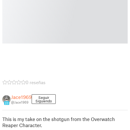
0 reseñas
Jace1969
Seguir
Siguiendo
@Jace1969
20
This is my take on the shotgun from the Overwatch
Reaper Character.