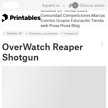
Español
es
Iniciar sesión
Modelos 3D
Tienda
Clubs
Comunidad
Competiciones
Marcas
Eventos
Grupos
Educación
Tienda
web Prusa
Prusa Blog
Modelos 3D
Disfraces y accesorios
Accesorios
OverWatch Reaper
Shotgun