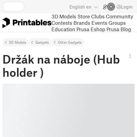
English
en
Login
3D Models
Store
Clubs
Community
Contests
Brands
Events
Groups
Education
Prusa Eshop
Prusa Blog
3D Models
Gadgets
Other Gadgets
Držák na náboje (Hub
holder )