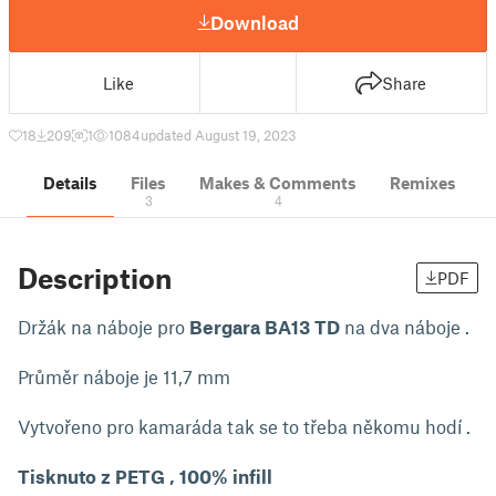
Download
Like
Share
18
209
1
1084
updated August 19, 2023
Details
Files
Makes & Comments
Remixes
3
4
Description
PDF
Držák na náboje pro
Bergara BA13 TD
na dva náboje .
Průměr náboje je 11,7 mm
Vytvořeno pro kamaráda tak se to třeba někomu hodí .
Tisknuto z PETG , 100% infill