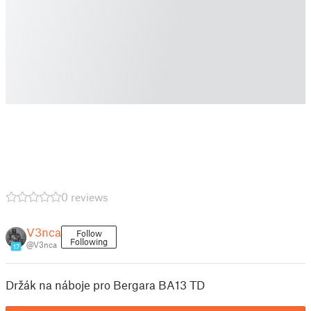
0 reviews
V3nca
Follow
Following
@V3nca
17
Držák na náboje pro Bergara BA13 TD