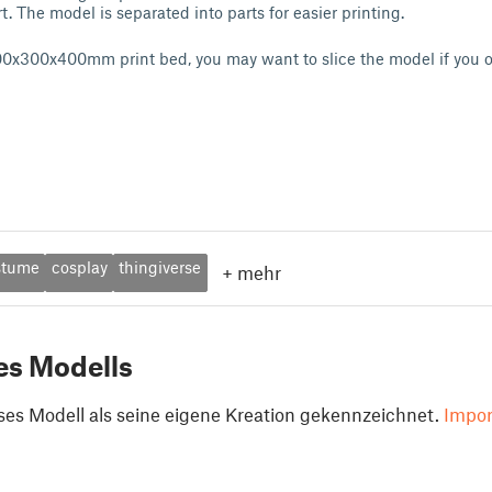
. The model is separated into parts for easier printing.
300x300x400mm print bed, you may want to slice the model if you 
stume
cosplay
thingiverse
+
mehr
es Modells
ses Modell als seine eigene Kreation gekennzeichnet.
Impor