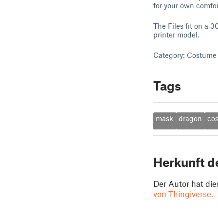
for your own comfort
The Files fit on a 
printer model.
Category: Costume
Tags
mask
dragon
co
Herkunft d
Der Autor hat die
von Thingiverse.