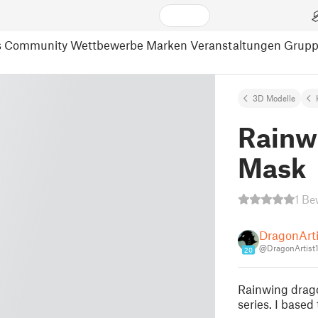
s
Community
Wettbewerbe
Marken
Veranstaltungen
Grup
3D Modelle
Rainw
Mask
1 Be
DragonArti
@DragonArtist
20
Rainwing drago
series. I based