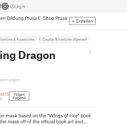
Login
pen
Bildung
Prusa E-Shop
Prusa
Erstellen
Kostüme & Accessoires
Cosplay & Kostüme allgemein
ing Dragon
wertungen
st15
Folgen
Folgend
15
n mask based on the "Wings of Fire" book
 the mask off of the official book art and…