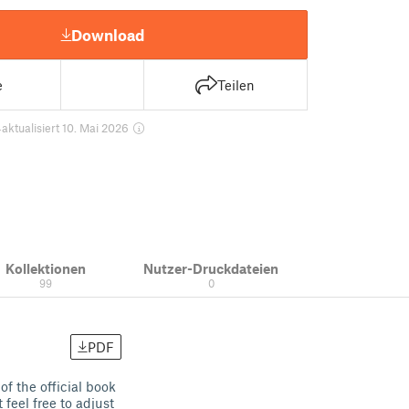
Download
e
Teilen
4
aktualisiert 10. Mai 2026
Kollektionen
Nutzer-Druckdateien
99
0
PDF
f the official book
 feel free to adjust