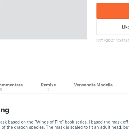
Lik
71
205
1
172
Kommentare
Remixe
Verwandte Modelle
10
1
ung
k based on the "Wings of Fire" book series. I based the mask off o
 of the dragon species. The mask is scaled to fit an adult head, but