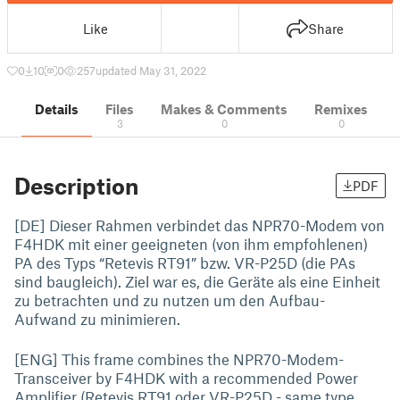
Like
Share
0
10
0
257
updated May 31, 2022
Details
Files
Makes & Comments
Remixes
3
0
0
Description
PDF
[DE] Dieser Rahmen verbindet das NPR70-Modem von
F4HDK mit einer geeigneten (von ihm empfohlenen)
PA des Typs “Retevis RT91” bzw. VR-P25D (die PAs
sind baugleich). Ziel war es, die Geräte als eine Einheit
zu betrachten und zu nutzen um den Aufbau-
Aufwand zu minimieren.
[ENG] This frame combines the NPR70-Modem-
Transceiver by F4HDK with a recommended Power
Amplifier (Retevis RT91 oder VR-P25D - same type,