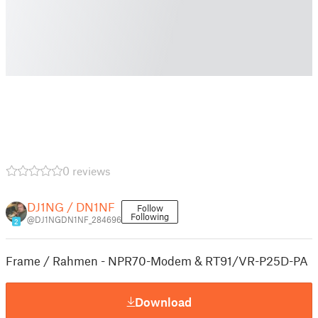
0 reviews
DJ1NG / DN1NF
Follow
Following
@DJ1NGDN1NF_284696
2
Frame / Rahmen - NPR70-Modem & RT91/VR-P25D-PA
Download