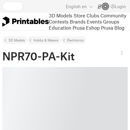
English
en
Login
3D Models
Store
Clubs
Community
Contests
Brands
Events
Groups
Education
Prusa Eshop
Prusa Blog
3D Models
Hobby & Makers
Electronics
NPR70-PA-Kit