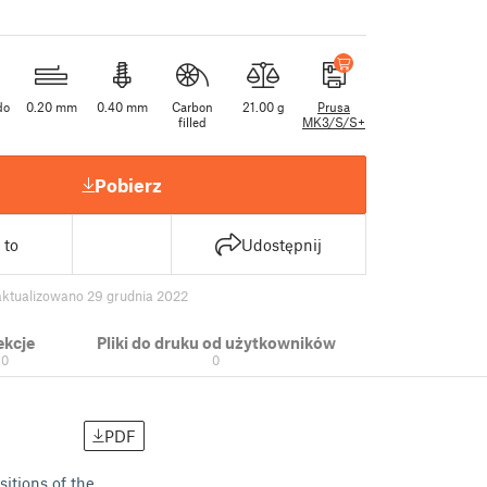
do
0.20 mm
0.40 mm
Carbon
21.00 g
Prusa
filled
MK3/S/S+
Pobierz
 to
Udostępnij
aktualizowano 29 grudnia 2022
ekcje
Pliki do druku od użytkowników
10
0
PDF
itions of the