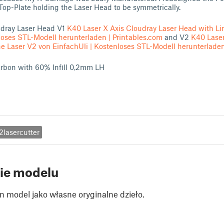
Top-Plate holding the Laser Head to be symmetrically.
udray Laser Head V1
K40 Laser X Axis Cloudray Laser Head with Li
loses STL-Modell herunterladen | Printables.com
and V2
K40 Laser
e Laser V2 von EinfachUli | Kostenloses STL-Modell herunterladen
arbon with 60% Infill 0,2mm LH
2lasercutter
ie modelu
n model jako własne oryginalne dzieło.