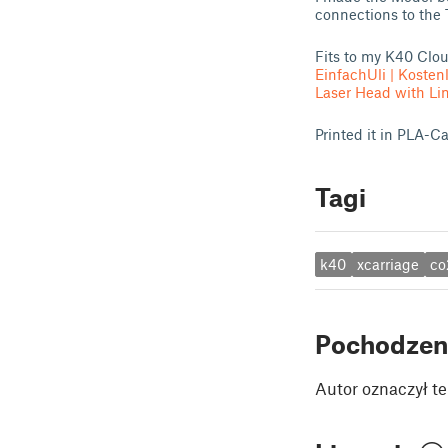
connections to the 
Fits to my K40 Clo
EinfachUli | Kosten
Laser Head with Lin
Printed it in PLA-C
Tagi
k40
xcarriage
co
Pochodzen
Autor oznaczył te