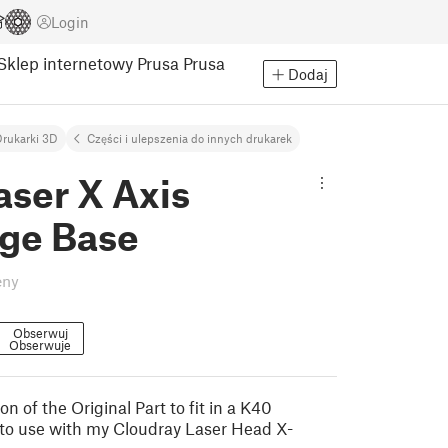
Login
Sklep internetowy Prusa
Prusa
Dodaj
rukarki 3D
Części i ulepszenia do innych drukarek
aser X Axis
age Base
eny
Obserwuj
Obserwuje
n of the Original Part to fit in a K40
to use with my Cloudray Laser Head X-