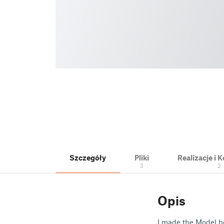
Szczegóły
Pliki
Realizacje i
3
2
Opis
I made the Model b