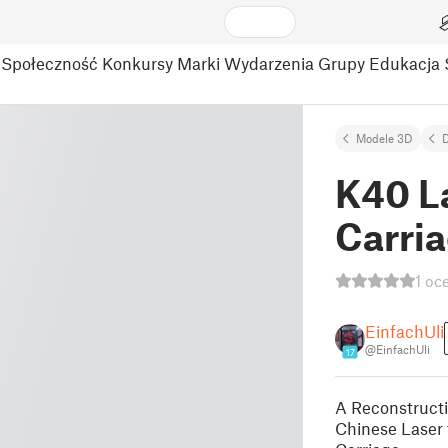
Społeczność
Konkursy
Marki
Wydarzenia
Grupy
Edukacja
Modele 3D
D
K40 L
Carri
1 oc
EinfachUli
@EinfachUli
17
A Reconstructio
Chinese Laser 