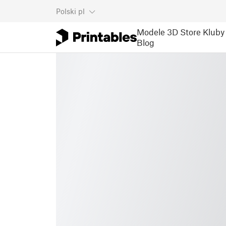
Polski
pl
Modele 3D
Store
Kluby
Blog