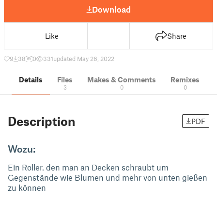
Download
Like
Share
9
38
0
331
updated May 26, 2022
Details
Files
Makes & Comments
Remixes
3
0
0
Description
PDF
Wozu:
Ein Roller. den man an Decken schraubt um
Gegenstände wie Blumen und mehr von unten gießen
zu können