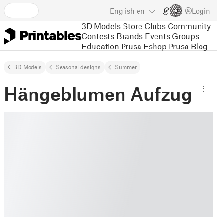
English
en
Login
3D Models
Store
Clubs
Community
Contests
Brands
Events
Groups
Education
Prusa Eshop
Prusa Blog
3D Models
Seasonal designs
Summer
Hängeblumen Aufzug