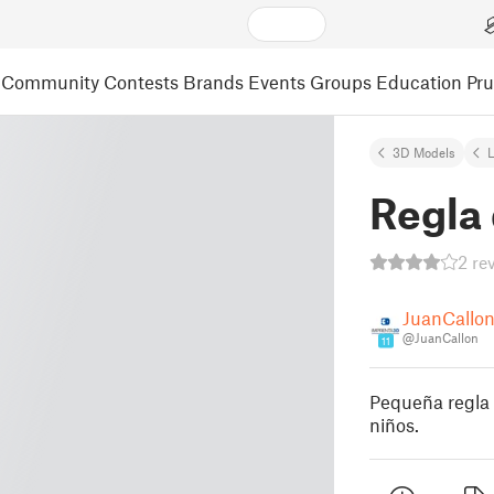
Community
Contests
Brands
Events
Groups
Education
Pr
3D Models
L
Regla
2 re
JuanCallo
@JuanCallon
11
Pequeña regla 
niños.