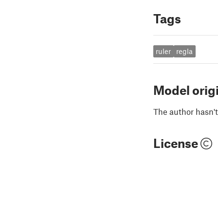
Tags
ruler
regla
Model orig
The author hasn't
License