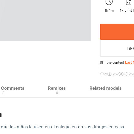
1h 1m
1× print f
Lik
In the contest
Last 
29
1252
1
25
& Comments
Remixes
Related models
3
0
n
que los niños la usen en el colegio en en sus dibujos en casa.