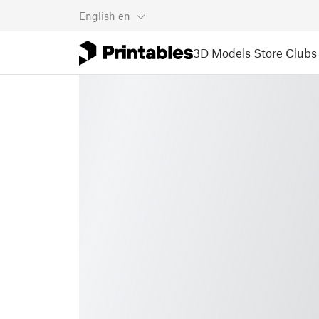
English
en
3D Models
Store
Clubs