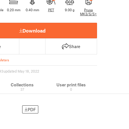
ile
0.20 mm
0.40 mm
PET
9.00 g
Prusa
MK3/S/S+
Download
e
Share
Meters
93
updated May 18, 2022
Collections
User print files
37
0
PDF