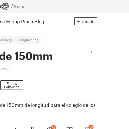
Login
usa Eshop
Prusa Blog
Create
earning
Engineering
 de 150mm
views
n
Follow
Following
de 150mm de longitud para el colegio de los