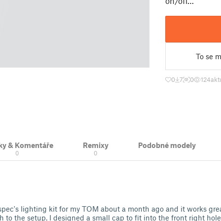
on/off…
To se mi
0
7
0
124
akt
ky & Komentáře
Remixy
Podobné modely
0
0
spec's lighting kit for my TOM about a month ago and it works grea
 to the setup. I designed a small cap to fit into the front right ho