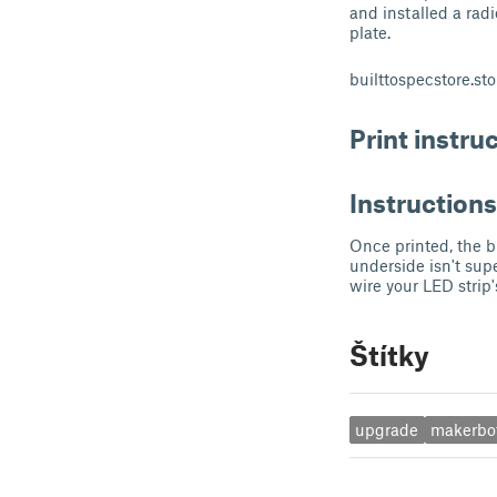
and installed a rad
plate.
builttospecstore.s
Print instru
Instructions
Once printed, the b
underside isn't supe
wire your LED strip
Štítky
upgrade
makerbo