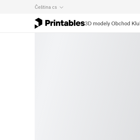
Čeština
cs
3D modely
Obchod
Klu