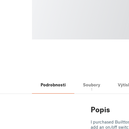
Podrobnosti
Soubory
Výtis
1
Popis
I purchased Builtto
add an on/off switch