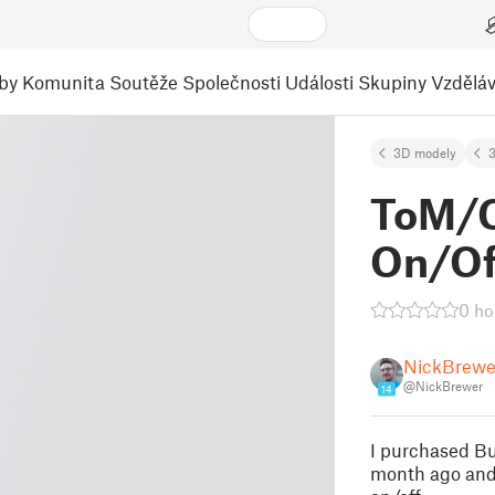
by
Komunita
Soutěže
Společnosti
Události
Skupiny
Vzděláv
3D modely
3
ToM/C
On/Of
0 ho
NickBrewe
@NickBrewer
14
I purchased Bu
month ago and 