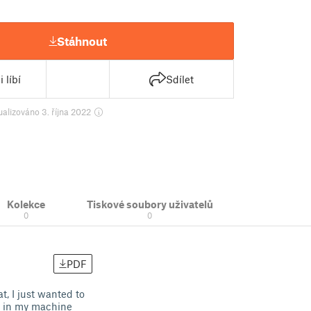
Stáhnout
 líbí
Sdílet
ualizováno 3. října 2022
Kolekce
Tiskové soubory uživatelů
0
0
PDF
t, I just wanted to
le in my machine