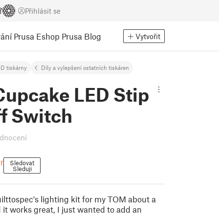
Přihlásit se
ání
Prusa Eshop
Prusa Blog
Vytvořit
D tiskárny
Díly a vylepšení ostatních tiskáren
upcake LED Stip
f Switch
dnocení
r
Sledovat
Sleduji
ilttospec's lighting kit for my TOM about a
it works great, I just wanted to add an