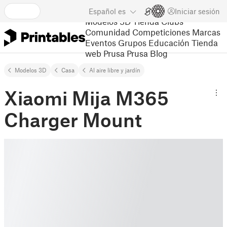
Español
es
Iniciar sesión
Modelos 3D
Tienda
Clubs
Comunidad
Competiciones
Marcas
Eventos
Grupos
Educación
Tienda
web Prusa
Prusa Blog
Modelos 3D
Casa
Al aire libre y jardín
Xiaomi Mija M365
Charger Mount