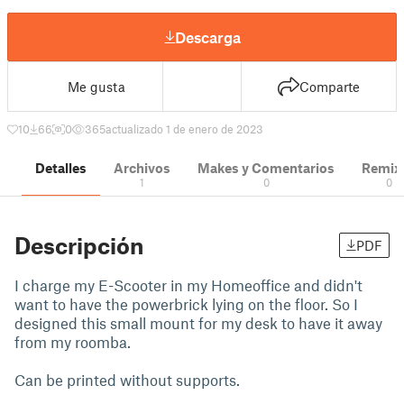
Descarga
Me gusta
Comparte
10
66
0
365
actualizado 1 de enero de 2023
Detalles
Archivos
Makes y Comentarios
Remix
1
0
0
Descripción
PDF
I charge my E-Scooter in my Homeoffice and didn't
want to have the powerbrick lying on the floor. So I
designed this small mount for my desk to have it away
from my roomba.
Can be printed without supports.