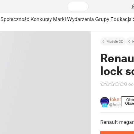
Społeczność
Konkursy
Marki
Wydarzenia
Grupy
Edukacja
Modele 3D
Renau
lock 
0 oc
Joker
Obs
Obse
@Joker
24
Renault megane