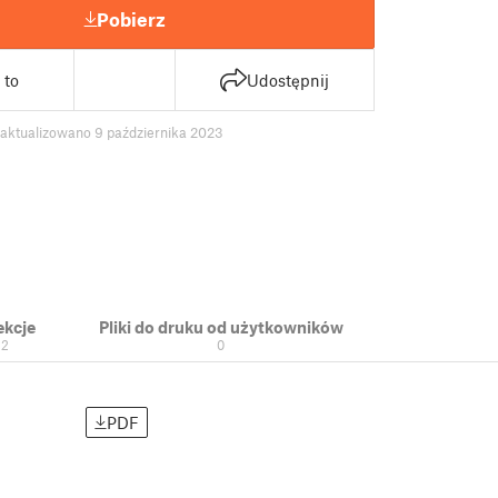
Pobierz
 to
Udostępnij
zaktualizowano 9 października 2023
ekcje
Pliki do druku od użytkowników
12
0
PDF