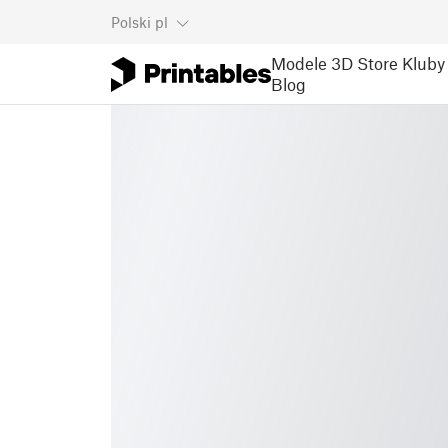
Polski
pl
Modele 3D
Store
Kluby
Blog