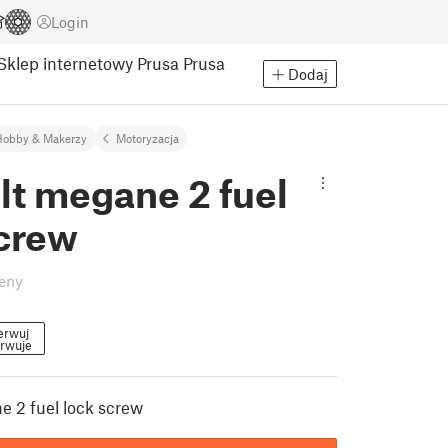
Login
Sklep internetowy Prusa
Prusa
Dodaj
Hobby & Makerzy
Motoryzacja
lt megane 2 fuel
screw
eny
erwuj
rwuje
 2 fuel lock screw