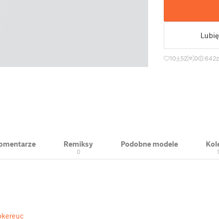
Lubię
10
52
0
642
 Komentarze
Remiksy
Podobne modele
Kol
0
okereuc