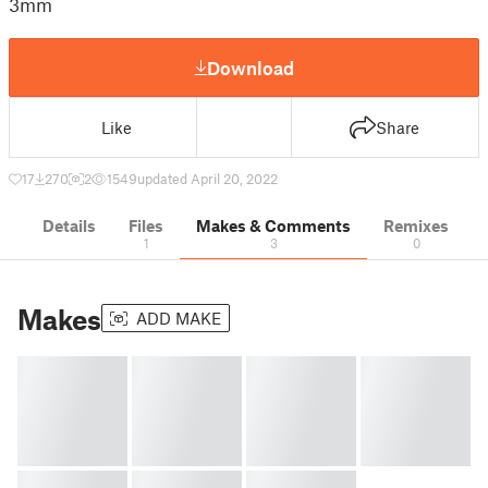
3mm
Download
Like
Share
17
270
2
1549
updated April 20, 2022
Details
Files
Makes & Comments
Remixes
1
3
0
Makes
ADD MAKE