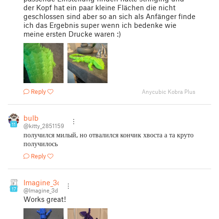
der Kopf hat ein paar kleine Flächen die nicht
geschlossen sind aber so an sich als Anfänger finde
ich das Ergebnis super wenn ich bedenke wie
meine ersten Drucke waren :)
Reply
Anycubic Kobra Plus
bulb
11
@kitty_2851159
получился милый, но отвалился кончик хвоста а та круто
получилось
Reply
Imagine_3d
17
@Imagine_3d
Works great!