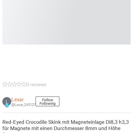
0 reviews
Lexar
Follow
L
Following
@Lexar_245127
7
Red-Eyed Crocodile Skink mit Magneteinlage Di8,3 h3,3
für Magnete mit einen Durchmesser 8mm und Höhe