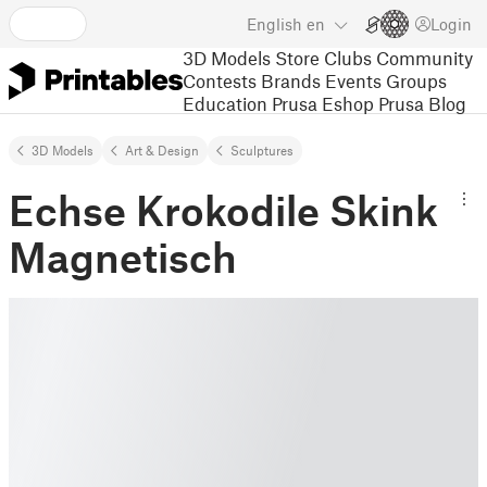
English
en
Login
3D Models
Store
Clubs
Community
Contests
Brands
Events
Groups
Education
Prusa Eshop
Prusa Blog
3D Models
Art & Design
Sculptures
Echse Krokodile Skink
Magnetisch