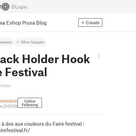
Login
usa Eshop
Prusa Blog
Create
Gadgets
Other Gadgets
ack Holder Hook
e Festival
views
mension
Follow
Following
s_2102135
à dos aux couleurs du Faire festival :
refestival.fr/