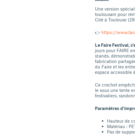
Une version spécia
toulousain pour réi
Cité à Toulouse (28
👉
https://www.faire
Le Faire Festival, c'
jours pour FAIRE en
stands, démonstrati
fabrication partagé
du Faire et les ent
espace accessible à
Ce crochet empêche 
le sous une tente 
festivaliers, randon
Paramètres d'impre
Hauteur de c
Matériau : P
Pas de suppor