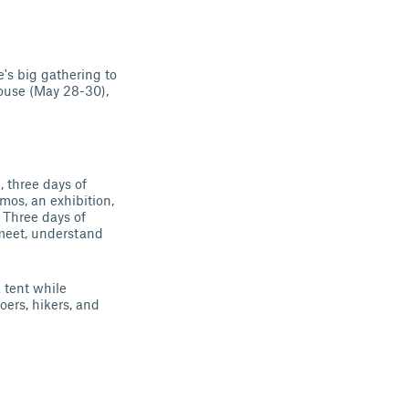
's big gathering to
ouse (May 28-30),
 three days of
mos, an exhibition,
 Three days of
meet, understand
a tent while
oers, hikers, and