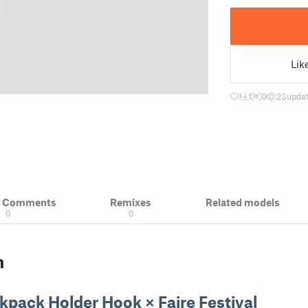
Lik
1
1
0
23
upda
& Comments
Remixes
Related models
0
0
n
kpack Holder Hook × Faire Festival