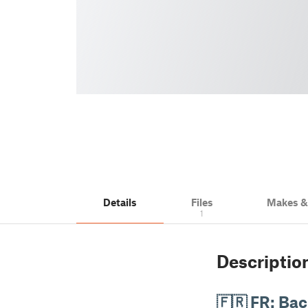
Details
Files
Makes 
1
Descriptio
🇫🇷 FR: Bac