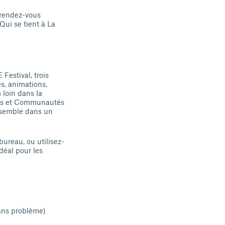
rendez-vous
Qui se tient à La
estival, trois
s, animations,
 loin dans la
aces et Communautés
ensemble dans un
ureau, ou utilisez-
déal pour les
ans problème)