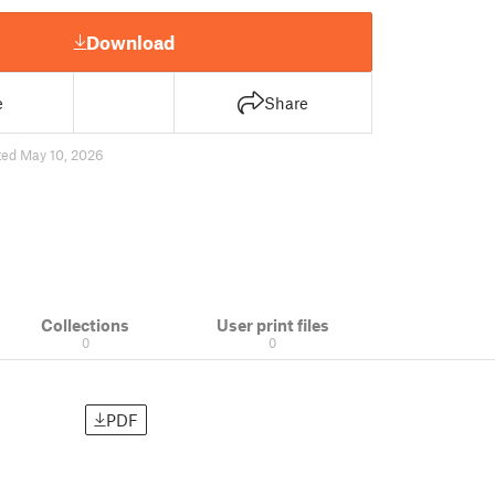
Download
e
Share
ted May 10, 2026
Collections
User print files
0
0
PDF