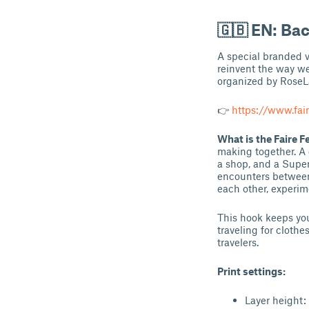
🇬🇧 EN: Bac
A special branded 
reinvent the way w
organized by RoseL
👉
https://www.faire
What is the Faire F
making together. A g
a shop, and a Supe
encounters between
each other, experim
This hook keeps your
traveling for clothe
travelers.
Print settings:
Layer height: