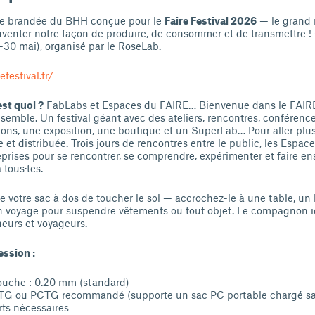
le brandée du BHH conçue pour le
Faire Festival 2026
— le grand 
nventer notre façon de produire, de consommer et de transmettre ! 
-30 mai), organisé par le RoseLab.
festival.fr/
est quoi ?
FabLabs et Espaces du FAIRE… Bienvenue dans le FAIRE F
semble. Un festival géant avec des ateliers, rencontres, conférence
ons, une exposition, une boutique et un SuperLab… Pour aller plus
e et distribuée. Trois jours de rencontres entre le public, les Esp
reprises pour se rencontrer, se comprendre, expérimenter et faire 
 tous·tes.
votre sac à dos de toucher le sol — accrochez-le à une table, un b
en voyage pour suspendre vêtements ou tout objet. Le compagnon i
neurs et voyageurs.
ssion :
ouche : 0.20 mm (standard)
ETG ou PCTG recommandé (supporte un sac PC portable chargé s
ts nécessaires