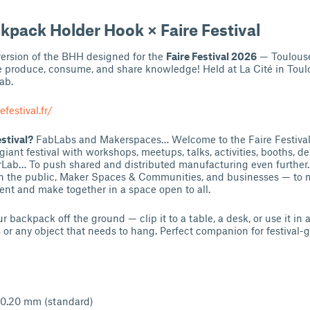
kpack Holder Hook × Faire Festival
version of the BHH designed for the
Faire Festival 2026
— Toulouse
e produce, consume, and share knowledge! Held at La Cité in Toul
ab.
festival.fr/
estival?
FabLabs and Makerspaces… Welcome to the Faire Festival,
iant festival with workshops, meetups, talks, activities, booths, de
rLab… To push shared and distributed manufacturing even further.
 the public, Maker Spaces & Communities, and businesses — to 
ent and make together in a space open to all.
 backpack off the ground — clip it to a table, a desk, or use it in 
s or any object that needs to hang. Perfect companion for festival-g
 0.20 mm (standard)