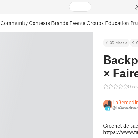
Community
Contests
Brands
Events
Groups
Education
Pr
3D Models
Backp
× Fair
0 re
La3emedi
@La3emedimen
13
Crochet de sac 
https://www.fai