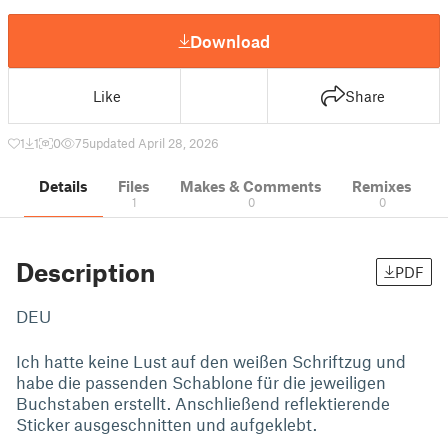
Download
Like
Share
1
1
0
75
updated April 28, 2026
Details
Files
Makes & Comments
Remixes
1
0
0
Description
PDF
DEU
Ich hatte keine Lust auf den weißen Schriftzug und
habe die passenden Schablone für die jeweiligen
Buchstaben erstellt. Anschließend reflektierende
Sticker ausgeschnitten und aufgeklebt.