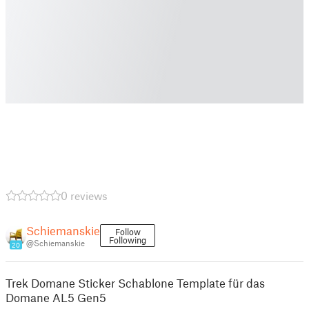
0 reviews
Schiemanskie
Follow
Following
@Schiemanskie
20
Trek Domane Sticker Schablone Template für das
Domane AL5 Gen5