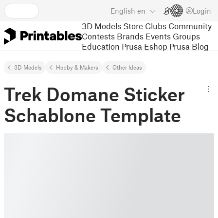
English
en
Login
3D Models
Store
Clubs
Community
Contests
Brands
Events
Groups
Education
Prusa Eshop
Prusa Blog
3D Models
Hobby & Makers
Other Ideas
Trek Domane Sticker
Schablone Template