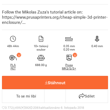
Follow the Mikolas Zuza's tutorial article on:
https://www.prusaprinters.org/cheap-simple-3d-printer-
enclosure/…
48h 44m
10× tiskový
0.35 mm
0.40 mm
soubor
0.20 mm
PLA
688.00 g
Prusa
PET
MK3/S/S+
Stáhnout
To se mi líbí
Sdílet
3 772
49 k
592
206 k
aktualizováno 6. listopadu 2018