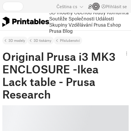
Čeština
cs
Přihlásit se
3D modely
Obchod
Kluby
Komunita
Soutěže
Společnosti
Události
Skupiny
Vzdělávání
Prusa Eshop
Prusa Blog
3D modely
3D tiskárny
Příslušenství
Original Prusa i3 MK3
ENCLOSURE -Ikea
Lack table - Prusa
Research