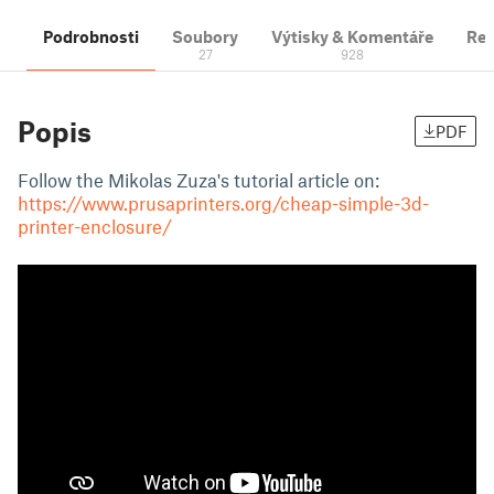
Podrobnosti
Soubory
Výtisky & Komentáře
Re
27
928
1
Popis
PDF
Follow the Mikolas Zuza's tutorial article on:
https://www.prusaprinters.org/cheap-simple-3d-
printer-enclosure/