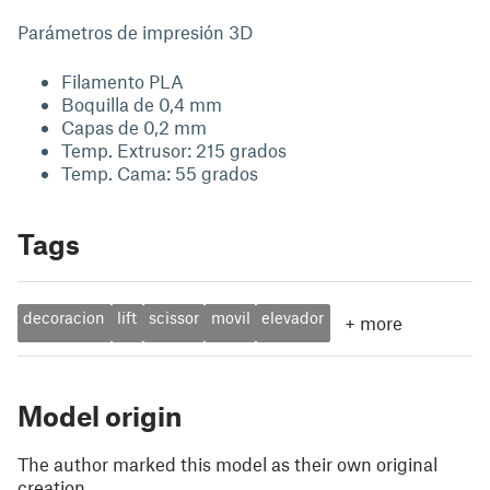
Parámetros de impresión 3D
Filamento PLA
Boquilla de 0,4 mm
Capas de 0,2 mm
Temp. Extrusor: 215 grados
Temp. Cama: 55 grados
Tags
decoracion
lift
scissor
movil
elevador
+
more
Model origin
The author marked this model as their own original
creation.