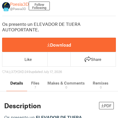
Poesia3D
Follow
Following
@Poesia3D
22
Os presento un ELEVADOR DE TIJERA
AUTOPORTANTE.
Download
Like
Share
14
37
0
249
updated July 17, 2026
Details
Files
Makes & Comments
Remixes
7
0
0
Description
PDF
Os presento un
ELEVADOR DE TIJERA