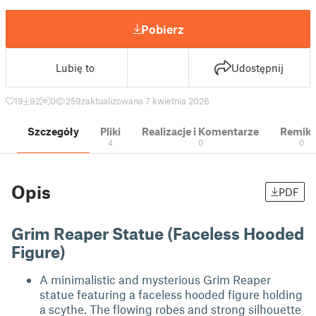
Pobierz
Lubię to
Udostępnij
19
92
0
259
zaktualizowano 7 kwietnia 2026
Szczegóły
Pliki
Realizacje i Komentarze
Remik
4
0
0
Opis
PDF
Grim Reaper Statue (Faceless Hooded
Figure)
A minimalistic and mysterious Grim Reaper
statue featuring a faceless hooded figure holding
a scythe. The flowing robes and strong silhouette