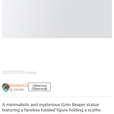
0 oceny
RuslanOz
Obserwuj
Obserwuje
@_1091861
8
A minimalistic and mysterious Grim Reaper statue
featuring a faceless hooded figure holding a scythe.