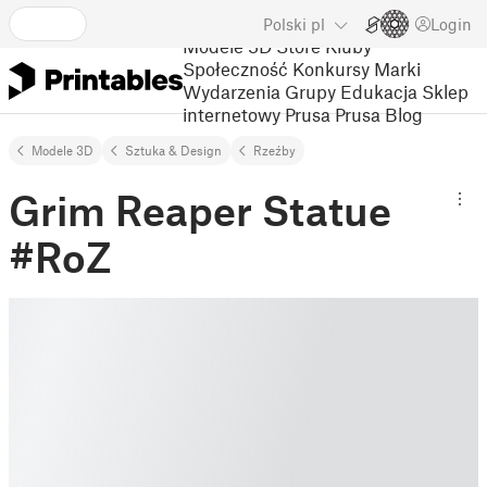
Polski
pl
Login
Modele 3D
Store
Kluby
Społeczność
Konkursy
Marki
Wydarzenia
Grupy
Edukacja
Sklep
internetowy Prusa
Prusa Blog
Modele 3D
Sztuka & Design
Rzeźby
Grim Reaper Statue
#RoZ