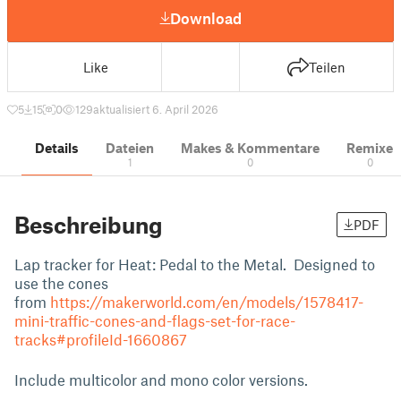
Download
Like
Teilen
5
15
0
129
aktualisiert 6. April 2026
Details
Dateien
Makes & Kommentare
Remixe
1
0
0
Beschreibung
PDF
Lap tracker for Heat: Pedal to the Metal. Designed to
use the cones
from
https://makerworld.com/en/models/1578417-
mini-traffic-cones-and-flags-set-for-race-
tracks#profileId-1660867
Include multicolor and mono color versions.