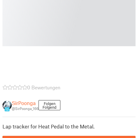
0 Bewertungen
SirPoonga
Folgen
Folgend
@SirPoonga_166
13
Lap tracker for Heat Pedal to the Metal.