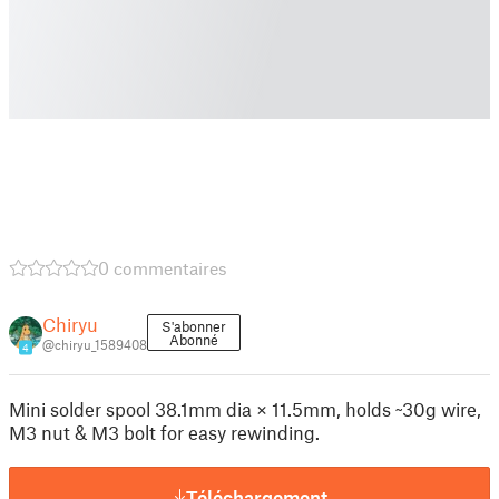
0 commentaires
Chiryu
S'abonner
Abonné
@chiryu_1589408
4
Mini solder spool 38.1mm dia × 11.5mm, holds ~30g wire,
M3 nut & M3 bolt for easy rewinding.
Téléchargement