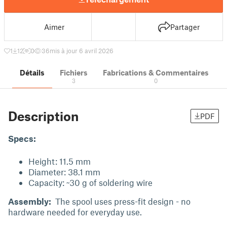
Aimer
Partager
1
12
0
36
mis à jour 6 avril 2026
Détails
Fichiers
Fabrications & Commentaires
3
0
Description
PDF
Specs:
Height: 11.5 mm
Diameter: 38.1 mm
Capacity: ~30 g of soldering wire
Assembly:
The spool uses press-fit design - no
hardware needed for everyday use.