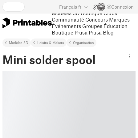
Français
fr
Connexion
Modèles 3D
Boutique
Clubs
Communauté
Concours
Marques
Événements
Groupes
Éducation
Boutique Prusa
Prusa Blog
Modèles 3D
Loisirs & Makers
Organisation
Mini solder spool