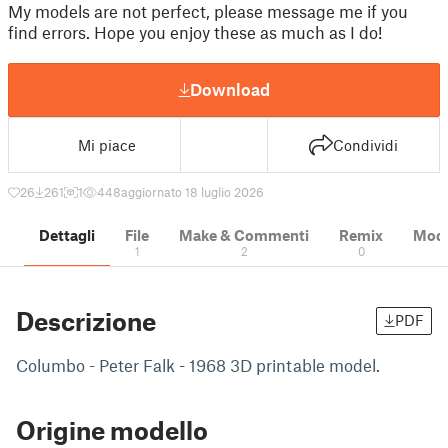
My models are not perfect, please message me if you
find errors. Hope you enjoy these as much as I do!
Download
Mi piace
Condividi
26
261
1
448
aggiornato 18 luglio 2026
Dettagli
File
Make & Commenti
Remix
Model
1
2
0
Descrizione
PDF
Columbo - Peter Falk - 1968 3D printable model.
Origine modello