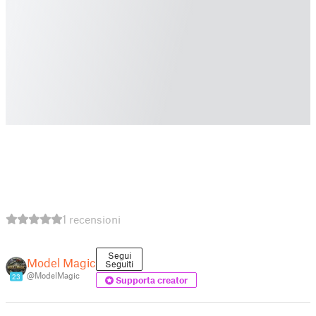
1 recensioni
Segui
Model Magic
Seguiti
@ModelMagic
23
Supporta creator