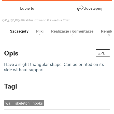
Lubię to
Udostępnij
0
3
0
19
zaktualizowano 6 kwietnia 2026
Szczegóły
Pliki
Realizacje i Komentarze
Remik
1
0
0
Opis
PDF
Have a slight triangular shape. Can be printed on its
side without support.
Tagi
wall
skeleton
hooks