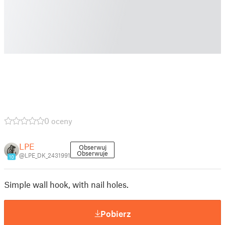
0 oceny
LPE
Obserwuj
Obserwuje
@LPE_DK_2431991
10
Simple wall hook, with nail holes.
Pobierz