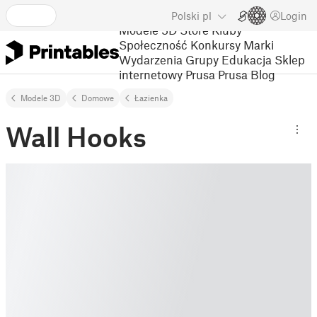
Polski
pl
Login
Modele 3D
Store
Kluby
Społeczność
Konkursy
Marki
Wydarzenia
Grupy
Edukacja
Sklep
internetowy Prusa
Prusa Blog
Modele 3D
Domowe
Łazienka
Wall Hooks