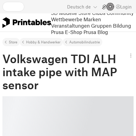
Deutsch
de
Login
3D Modelle
Store
Clubs
Community
Wettbewerbe
Marken
Veranstaltungen
Gruppen
Bildung
Prusa E-Shop
Prusa Blog
Store
Hobby & Handwerker
Automobilindustrie
Volkswagen TDI ALH
intake pipe with MAP
sensor