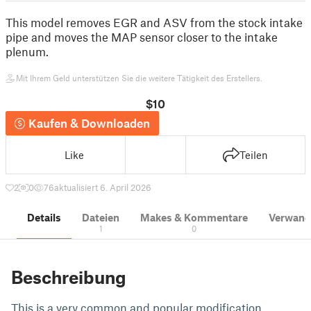
This model removes EGR and ASV from the stock intake
pipe and moves the MAP sensor closer to the intake
plenum.
Mit Ihrem Geld unterstützen Sie die weitere Tätigkeit des Erstellers.
$10
Kaufen & Downloaden
Like
Teilen
2
0
76
aktualisiert 6. April 2026
Details
Dateien
Makes & Kommentare
Verwand
1
0
Beschreibung
This is a very common and popular modification