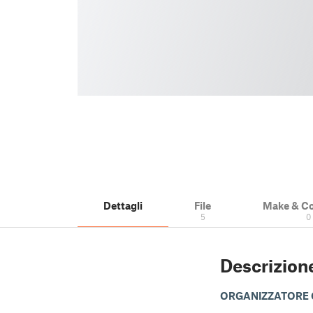
Dettagli
File
Make & C
5
0
Descrizion
ORGANIZZATORE 