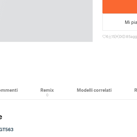
Mi pi
6
15
0
85
agg
ommenti
Remix
Modelli correlati
R
0
e
GT563