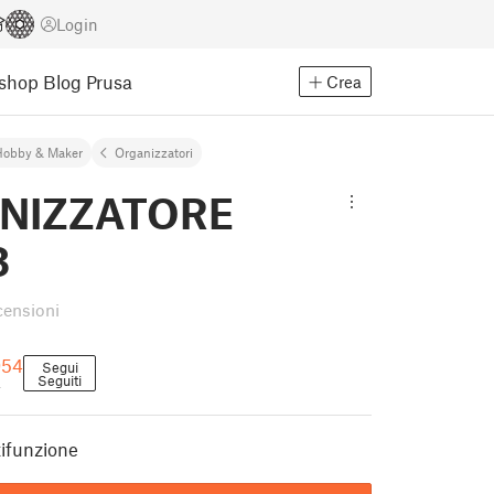
Login
Eshop
Blog Prusa
Crea
Hobby & Maker
Organizzatori
NIZZATORE
3
censioni
954
Segui
Seguiti
4
ifunzione