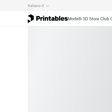
Italiano
it
Modelli 3D
Store
Club