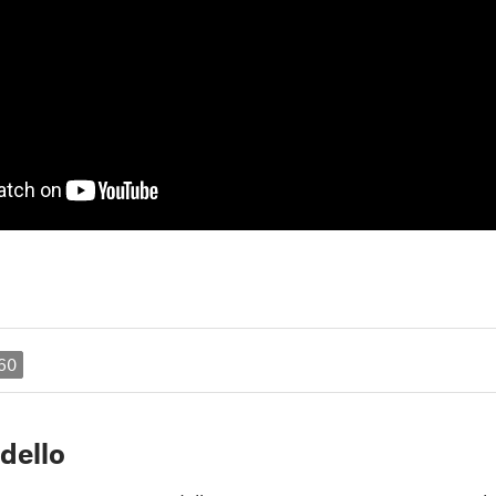
60
dello