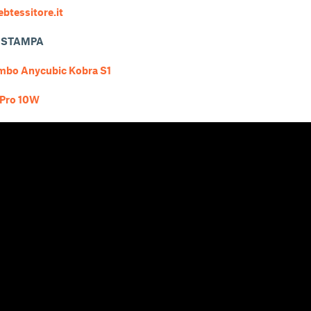
btessitore.it
I STAMPA
bo Anycubic Kobra S1
Pro 10W