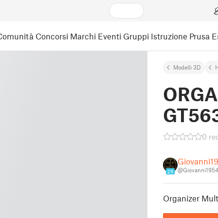
Comunità
Concorsi
Marchi
Eventi
Gruppi
Istruzione
Prusa 
Modelli 3D
ORGA
GT56
0 re
Giovanni1
@Giovanni195
29
Organizer Mult