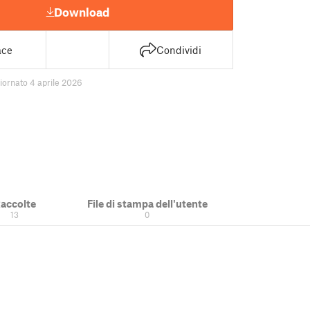
Download
ace
Condividi
iornato 4 aprile 2026
accolte
File di stampa dell'utente
13
0