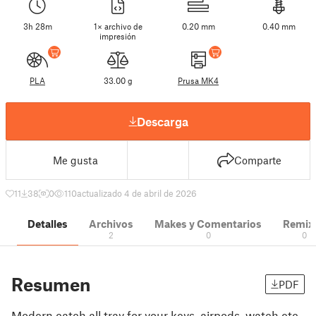
3h 28m
1× archivo de
0.20 mm
0.40 mm
impresión
PLA
33.00 g
Prusa MK4
Descarga
Me gusta
Comparte
11
38
0
110
actualizado 4 de abril de 2026
Detalles
Archivos
Makes y Comentarios
Remix
2
0
0
Resumen
PDF
Modern catch all tray for your keys, airpods, watch etc.