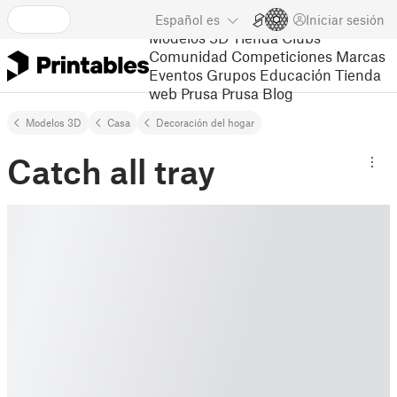
Español
es
Iniciar sesión
Modelos 3D
Tienda
Clubs
Comunidad
Competiciones
Marcas
Eventos
Grupos
Educación
Tienda
web Prusa
Prusa Blog
Modelos 3D
Casa
Decoración del hogar
Catch all tray