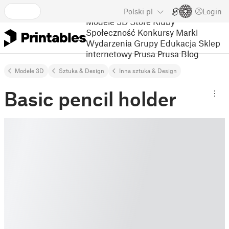
Polski
pl
Login
Modele 3D
Store
Kluby
Społeczność
Konkursy
Marki
Wydarzenia
Grupy
Edukacja
Sklep
internetowy Prusa
Prusa Blog
Modele 3D
Sztuka & Design
Inna sztuka & Design
Basic pencil holder