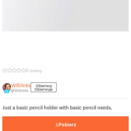
0 oceny
WillJinks
Obserwuj
Obserwuje
@WillJinks
15
Just a basic pencil holder with basic pencil needs.
Pobierz