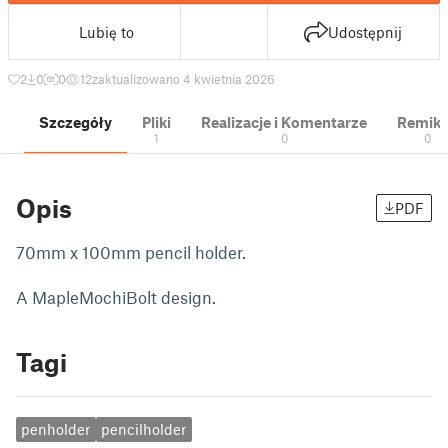
Lubię to
Udostępnij
2
0
0
12
zaktualizowano 4 kwietnia 2026
Szczegóły
Pliki
Realizacje i Komentarze
Remik
1
0
0
Opis
PDF
70mm x 100mm pencil holder.
A MapleMochiBolt design.
Tagi
penholder
pencilholder