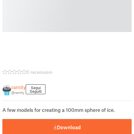
0 recensioni
ramity
Segui
Seguiti
@ramity
12
A few models for creating a 100mm sphere of ice.
Download