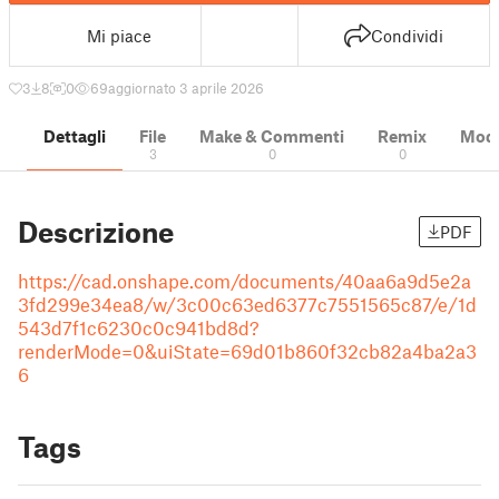
Mi piace
Condividi
3
8
0
69
aggiornato 3 aprile 2026
Dettagli
File
Make & Commenti
Remix
Model
3
0
0
Descrizione
PDF
https://cad.onshape.com/documents/40aa6a9d5e2a
3fd299e34ea8/w/3c00c63ed6377c7551565c87/e/1d
543d7f1c6230c0c941bd8d?
renderMode=0&uiState=69d01b860f32cb82a4ba2a3
6
Tags