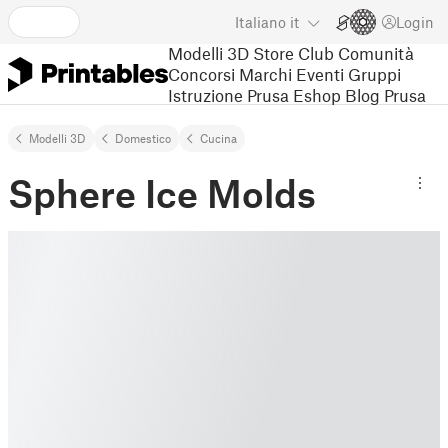
Italiano
it
Login
Modelli 3D
Store
Club
Comunità
Concorsi
Marchi
Eventi
Gruppi
Istruzione
Prusa Eshop
Blog Prusa
Modelli 3D
Domestico
Cucina
Sphere Ice Molds