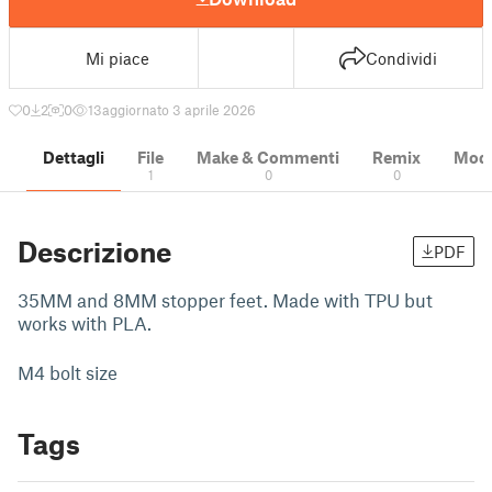
Mi piace
Condividi
0
2
0
13
aggiornato 3 aprile 2026
Dettagli
File
Make & Commenti
Remix
Model
1
0
0
Descrizione
PDF
35MM and 8MM stopper feet. Made with TPU but
works with PLA.
M4 bolt size
Tags