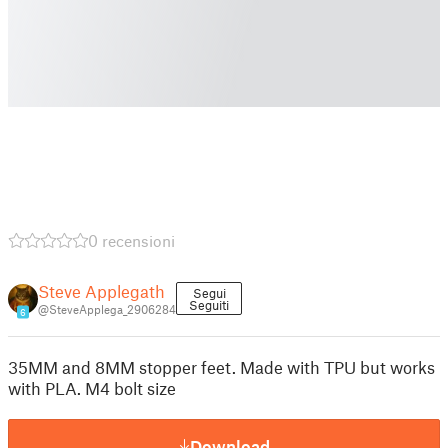
0 recensioni
Steve Applegath
Segui
Seguiti
@SteveApplega_2906284
6
35MM and 8MM stopper feet. Made with TPU but works
with PLA. M4 bolt size
Download