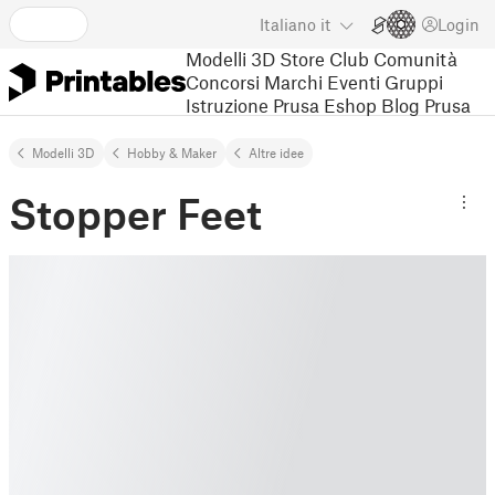
Italiano
it
Login
Modelli 3D
Store
Club
Comunità
Concorsi
Marchi
Eventi
Gruppi
Istruzione
Prusa Eshop
Blog Prusa
Modelli 3D
Hobby & Maker
Altre idee
Stopper Feet