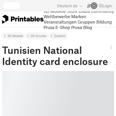
Deutsch
de
Login
3D Modelle
Store
Clubs
Community
Wettbewerbe
Marken
Veranstaltungen
Gruppen
Bildung
Prusa E-Shop
Prusa Blog
3D Modelle
3D-Drucker
Zubehör
Tunisien National
Identity card enclosure