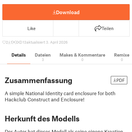
Download
Like
Teilen
2
1
0
13
aktualisiert 3. April 2026
Details
Dateien
Makes & Kommentare
Remixe
3
0
0
Zusammenfassung
PDF
A simple National Identity card enclosure for both
Hackclub Construct and Enclosure!
Herkunft des Modells
Der Autor hat dieses Modell als seine eigene Kreation