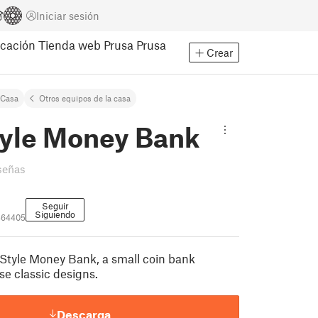
Iniciar sesión
cación
Tienda web Prusa
Prusa
Crear
Casa
Otros equipos de la casa
tyle Money Bank
señas
Seguir
Siguiendo
464405
d Style Money Bank, a small coin bank
se classic designs.
Descarga