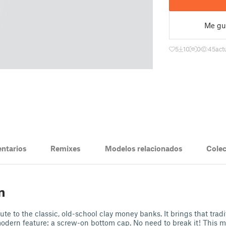
Me gu
5
10
0
45
act
ntarios
Remixes
Modelos relacionados
Cole
n
bute to the classic, old-school clay money banks. It brings that tradi
modern feature: a screw-on bottom cap. No need to break it! This m