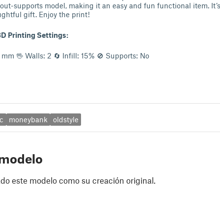
hout-supports model, making it an easy and fun functional item. It’s
ghtful gift. Enjoy the print!
 Printing Settings:
 mm 🖖 Walls: 2 🔄 Infill: 15% 🚫 Supports: No
ic
moneybank
oldstyle
 modelo
do este modelo como su creación original.