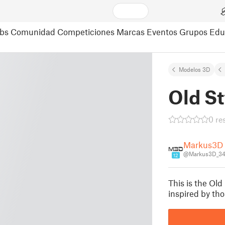
bs
Comunidad
Competiciones
Marcas
Eventos
Grupos
Edu
Modelos 3D
Old S
0 re
Markus3D
@Markus3D_3
12
This is the Ol
inspired by tho