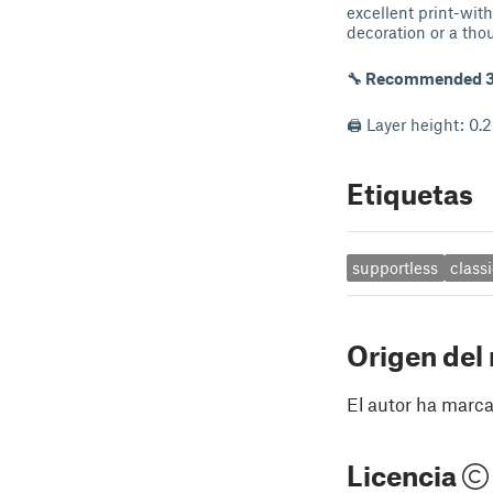
excellent print-wit
decoration or a thou
🔧 Recommended 3D
🖨 Layer height: 0.2
Etiquetas
supportless
class
Origen del
El autor ha marca
Licencia