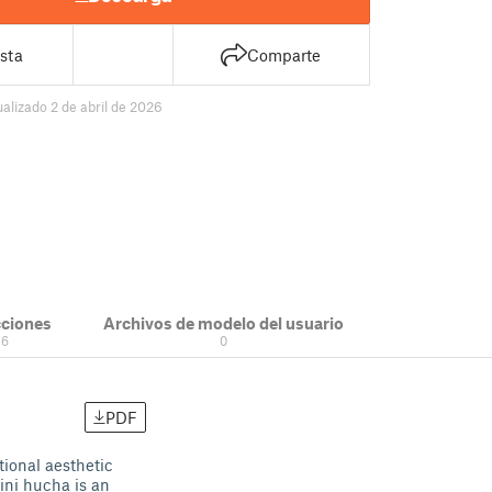
sta
Comparte
ualizado 2 de abril de 2026
cciones
Archivos de modelo del usuario
6
0
PDF
tional aesthetic
ini hucha is an