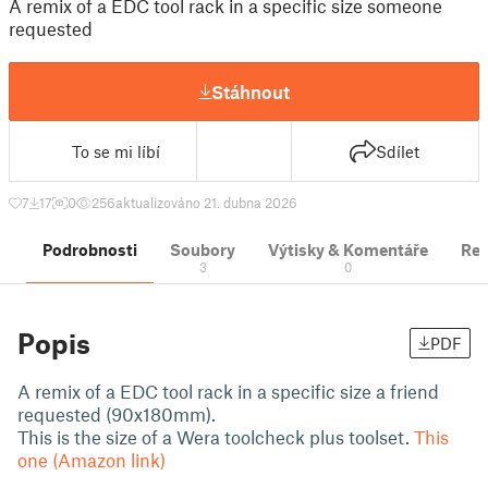
A remix of a EDC tool rack in a specific size someone
requested
Stáhnout
To se mi líbí
Sdílet
7
17
0
256
aktualizováno 21. dubna 2026
Podrobnosti
Soubory
Výtisky & Komentáře
Re
3
0
Popis
PDF
A remix of a EDC tool rack in a specific size a friend
requested (90x180mm).
This is the size of a Wera toolcheck plus toolset.
This
one (Amazon link)