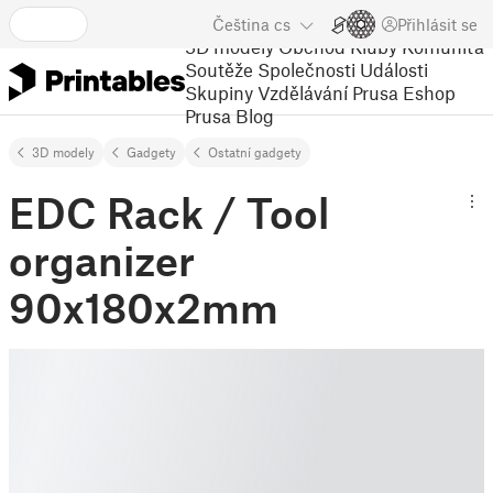
Čeština
cs
Přihlásit se
3D modely
Obchod
Kluby
Komunita
Soutěže
Společnosti
Události
Skupiny
Vzdělávání
Prusa Eshop
Prusa Blog
3D modely
Gadgety
Ostatní gadgety
EDC Rack / Tool
organizer
90x180x2mm