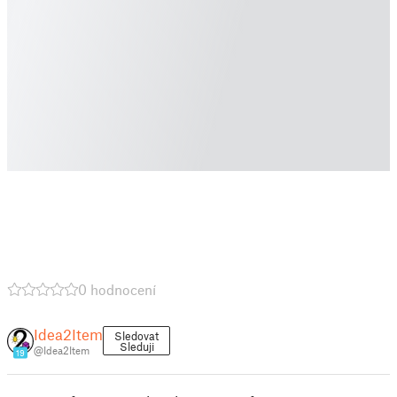
0 hodnocení
Idea2Item
Sledovat
Sleduji
@Idea2Item
19