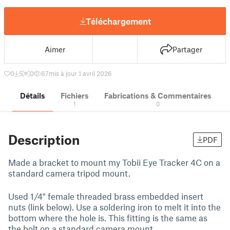
Téléchargement
Aimer
Partager
0
5
0
67
mis à jour 1 avril 2026
Détails
Fichiers
Fabrications & Commentaires
1
0
Description
PDF
Made a bracket to mount my Tobii Eye Tracker 4C on a
standard camera tripod mount.
Used 1/4" female threaded brass embedded insert
nuts (link below). Use a soldering iron to melt it into the
bottom where the hole is. This fitting is the same as
the bolt on a standard camera mount.