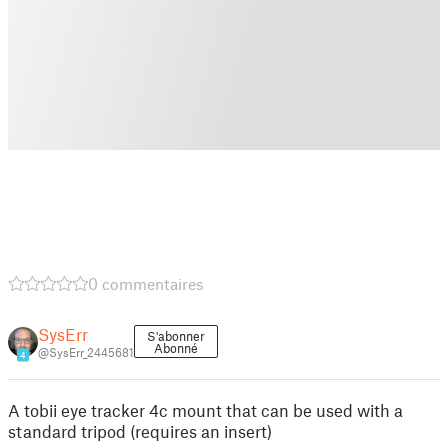
0 commentaires
SysErr
S'abonner
Abonné
@SysErr_2445681
4
A tobii eye tracker 4c mount that can be used with a
standard tripod (requires an insert)