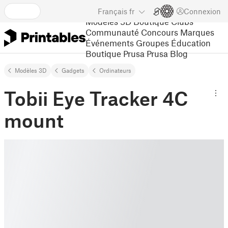
Français
fr
Connexion
Modèles 3D
Boutique
Clubs
Communauté
Concours
Marques
Événements
Groupes
Éducation
Boutique Prusa
Prusa Blog
Modèles 3D
Gadgets
Ordinateurs
Tobii Eye Tracker 4C
mount