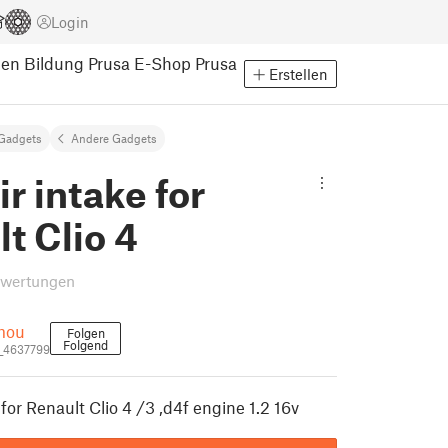
Login
pen
Bildung
Prusa E-Shop
Prusa
Erstellen
Gadgets
Andere Gadgets
ir intake for
t Clio 4
ewertungen
mou
Folgen
Folgend
_4637799
 for Renault Clio 4 /3 ,d4f engine 1.2 16v