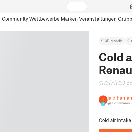
s
Community
Wettbewerbe
Marken
Veranstaltungen
Grup
3D Modelle
Cold a
Renaul
0 B
laid hama
@laidhamamou
2
Cold air intake