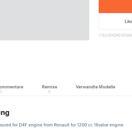
Lik
2
12
0
127
akt
Kommentare
Remixe
Verwandte Modelle
0
0
ung
asured for D4F engine from Renault for 1200 cc 16valve engine