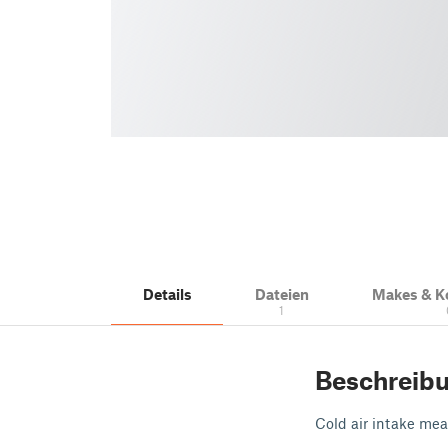
Details
Dateien
Makes & 
1
Beschreib
Cold air intake me