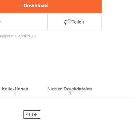
Download
e
Teilen
ualisiert 1. April 2026
Kollektionen
Nutzer-Druckdateien
0
0
PDF