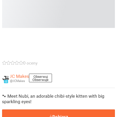
0 oceny
JC Makes
Obserwuj
Obserwuje
@JCMakes
15
🐾 Meet Nubi, an adorable chibi-style kitten with big
sparkling eyes!
Pobierz