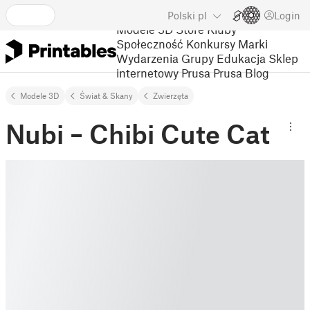
Polski
pl
Login
Modele 3D
Store
Kluby
Społeczność
Konkursy
Marki
Wydarzenia
Grupy
Edukacja
Sklep
internetowy Prusa
Prusa Blog
Modele 3D
Świat & Skany
Zwierzęta
Nubi – Chibi Cute Cat