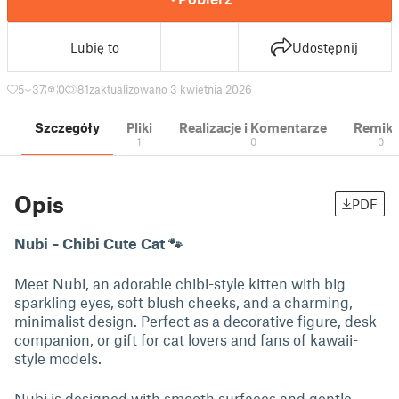
Lubię to
Udostępnij
5
37
0
81
zaktualizowano 3 kwietnia 2026
Szczegóły
Pliki
Realizacje i Komentarze
Remik
1
0
0
Opis
PDF
Nubi – Chibi Cute Cat 🐾
Meet Nubi, an adorable chibi-style kitten with big
sparkling eyes, soft blush cheeks, and a charming,
minimalist design. Perfect as a decorative figure, desk
companion, or gift for cat lovers and fans of kawaii-
style models.
Nubi is designed with smooth surfaces and gentle