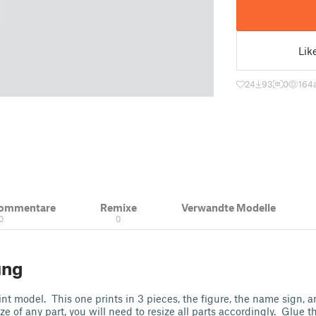
Lik
24
93
0
164
Kommentare
Remixe
Verwandte Modelle
0
0
ung
rint model. This one prints in 3 pieces, the figure, the name sign, 
ze of any part, you will need to resize all parts accordingly. Glue t