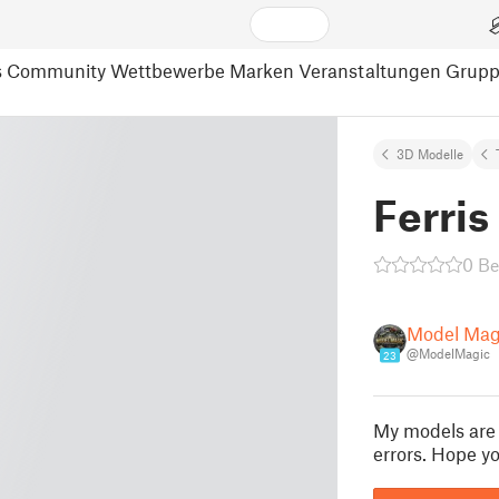
s
Community
Wettbewerbe
Marken
Veranstaltungen
Grup
3D Modelle
Ferris
0 B
Model Mag
@ModelMagic
23
My models are 
errors. Hope y