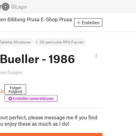
Login
pen
Bildung
Prusa E-Shop
Prusa
Erstellen
Tabletop Miniaturen
3D-gedruckte RPG-Figuren
 Bueller - 1986
ewertungen
Folgen
ic
Folgend
Ersteller unterstützen
not perfect, please message me if you find
ou enjoy these as much as I do!