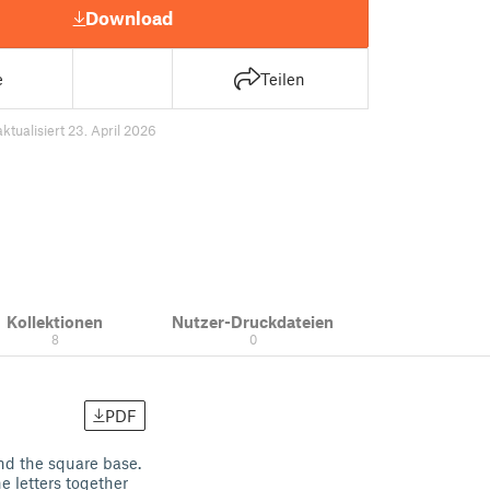
Download
e
Teilen
aktualisiert 23. April 2026
Kollektionen
Nutzer-Druckdateien
8
0
PDF
and the square base.
he letters together