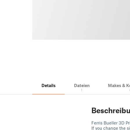
Details
Dateien
Makes & 
1
Beschreib
Ferris Bueller 3D P
If you change the si