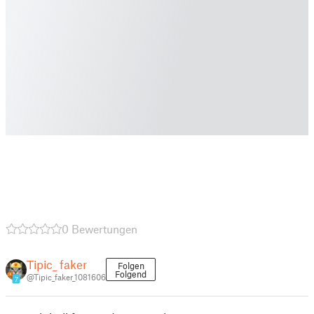
0 Bewertungen
Tipic_ faker
Folgen
Folgend
@Tipic_faker_1081606
7