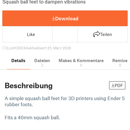
Squash ball feet to dampen vibrations
Download
Like
Teilen
3
4
0
84
aktualisiert 25. März 2026
Details
Dateien
Makes & Kommentare
Remixe
2
0
0
Beschreibung
PDF
A simple squash ball feet for 3D printers using Ender 5
rubber foots.
Fits a 40mm squash ball.