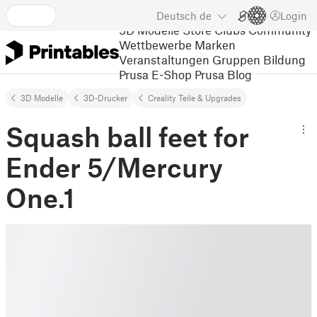
Deutsch
de
Login
3D Modelle
Store
Clubs
Community
Wettbewerbe
Marken
Veranstaltungen
Gruppen
Bildung
Prusa E-Shop
Prusa Blog
3D Modelle
3D-Drucker
Creality Teile & Upgrades
Squash ball feet for
Ender 5/Mercury
One.1